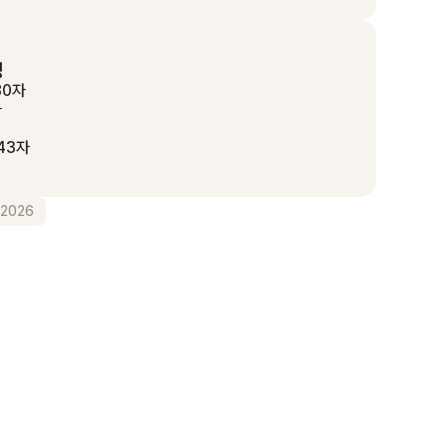
성
80자
자
43자
2026