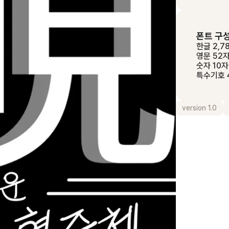
폰트 구
한글 2,7
영문 52
숫자 10자
특수기호 
version 1.0