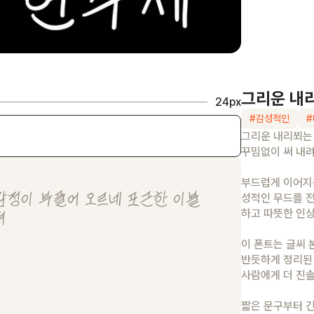
그리운 내
24
px
#
감성적인
#
그리운 내리쬐는
꾸밈없이 써 내
부드럽게 이어지
성적인 무드를 전
하고 따뜻한 인
이 폰트는 글씨 
반듯하게 정리된 
사람에게 더 진
짧은 문구부터 긴