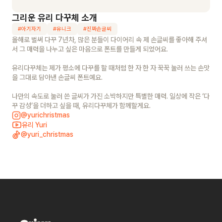
그리운 유리 다꾸체
소개
#
아기자기
#
유니크
#
진짜손글씨
올해로 벌써 다꾸 7년차, 많은 분들이 다이어리 속 제 손글씨를 좋아해 주셔
서 그 매력을 나누고 싶은 마음으로 폰트를 만들게 되었어요.
유리다꾸체는 제가 평소에 다꾸를 할 때처럼 한 자 한 자 꾹꾹 눌러 쓰는 손맛
을 그대로 담아낸 손글씨 폰트예요.
나만의 속도로 눌러 쓴 글씨가 가진 소박하지만 특별한 매력. 일상에 작은 ‘다
꾸 감성’을 더하고 싶을 때, 유리다꾸체가 함께할게요.
@yurichristmas
유리 Yuri
@yuri_christmas