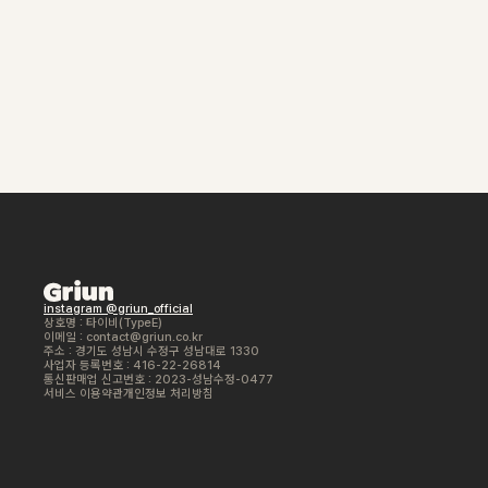
instagram @griun_official
상호명 : 타이비(TypeE)
이메일 :
contact@griun.co.kr
주소 : 경기도 성남시 수정구 성남대로 1330
사업자 등록번호 :
416-22-26814
통신판매업 신고번호 : 2023-성남수정-0477
서비스 이용약관
개인정보 처리방침